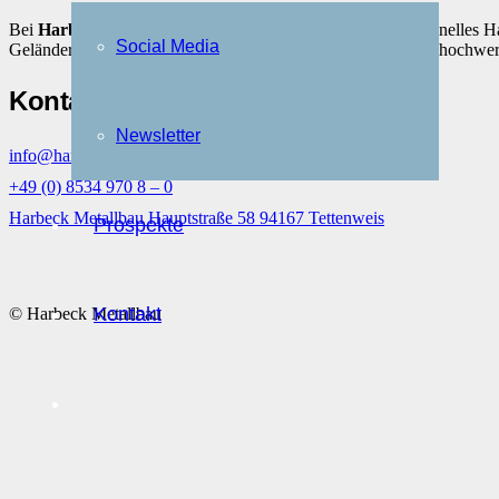
Bei
Harbeck Metallbau
in Tettenweis verbinden wir traditionelles
Social Media
Geländer über maßgeschneiderte Spenglerarbeiten bis hin zu hochwer
Kontakt
Newsletter
info@harbeck-metallbau.de
+49 (0) 8534 970 8 – 0
Harbeck Metallbau Hauptstraße 58 94167 Tettenweis
Prospekte
Kontakt
© Harbeck Metallbau