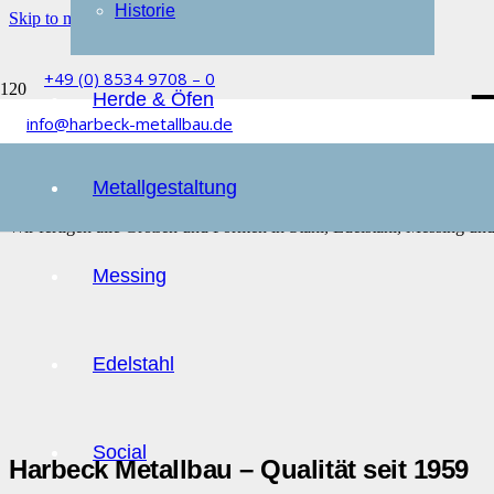
Historie
Skip to main content
Skip to footer
+49 (0) 8534 9708 – 0
Herde & Öfen
info@harbeck-metallbau.de
Metallgestaltung
Wir fertigen alle Größen und Formen in Stahl, Edelstahl, Messing un
Messing
Edelstahl
Social
Harbeck Metallbau – Qualität seit 1959