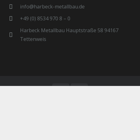
info@harbeck-metallbau.de
+49 (0) 8534 970 8 – 0
Harbeck Metallbau Hauptstraße 58 94167
Tettenweis
© Harbeck Metallbau
Impressum
Datenschutz