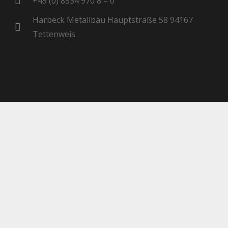
+49 (0) 8534 970 8 – 0
Harbeck Metallbau Hauptstraße 58 94167
Tettenweis
© Harbeck Metallbau
Impressum
Datenschutz