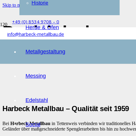
Historie
Skip to main content
Skip to footer
+49 (0) 8534 9708 – 0
Poolabdeckung
Herde & Öfen
info@harbeck-metallbau.de
Metallgestaltung
Messing
Edelstahl
Harbeck Metallbau – Qualität seit 1959
Bei
Harbeck Metallbau
in Tettenweis verbinden wir traditionelles
Social
Geländer über maßgeschneiderte Spenglerarbeiten bis hin zu hochwer